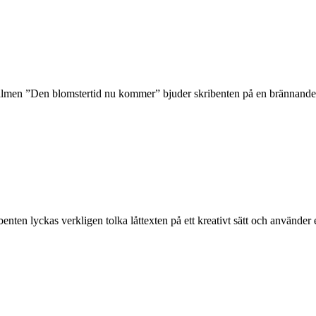
almen ”Den blomstertid nu kommer” bjuder skribenten på en brännande oc
enten lyckas verkligen tolka låttexten på ett kreativt sätt och använder e