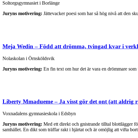
Soltorgsgymnasiet i Borlänge
Juryns motivering:
Jättevacker poesi som har så hög nivå att den sk
Meja Wedin – Född att drömma, tvingad kvar i verkl
Nolaskolan i Örnsköldsvik
Juryns motivering:
En fin text om hur det är vara en drömmare som vi
Liberty Mmadueme – Ja visst gör det ont (att aldrig rä
Voxnadalens gymnasieskola i Edsbyn
Juryns motivering:
Med ett direkt och gnistrande tilltal blottlägger 
samhället. En dikt som träffar rakt i hjärtat och är omöjlig att vifta bort