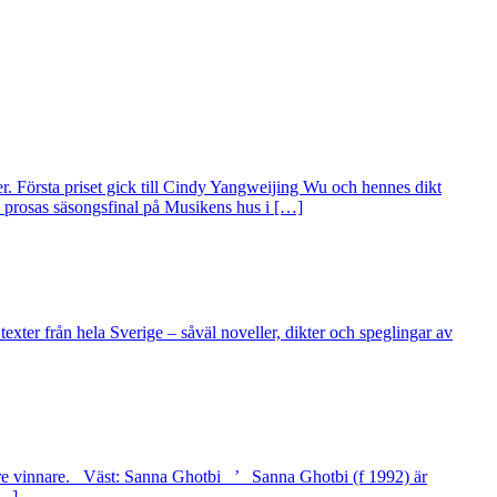
er. Första priset gick till Cindy Yangweijing Wu och hennes dikt
 prosas säsongsfinal på Musikens hus i […]
 texter från hela Sverige – såväl noveller, dikter och speglingar av
dan tre vinnare. Väst: Sanna Ghotbi ’ Sanna Ghotbi (f 1992) är
[…]