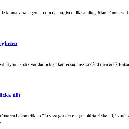
ulle kunna vara tagen ur en redan utgiven diktsamling. Man känner verk
igheten
ll fly in i andra världar och att känna sig missförstådd men ändå fortsät
cka till)
författaren bakom dikten ”Ja visst gör det ont (att aldrig räcka till)” v
.