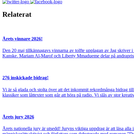
Relaterat
Årets vinnare 2026!
Den 20 maj tillkännagavs vinnarna av tolfte upplagan av Jag skriver i
Kanske. Mariam Al-Marof och Liberty Mmadueme delar på andrapriset.
276 inskickade bidrag!
Vi är så glada och stolta över att det inkommit rekordmånga bidrag till 
klassiker som låttexter som går att höra på radio. Vi slås av stor krea
Årets jury 2026
Årets nationella jury är utsedd! Juryns viktiga uppdrag är att läsa al
människorättsaktivist och författare som debuterade med romanen ”De 