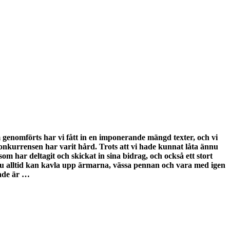
om genomförts har vi fått in en imponerande mängd texter, och vi
nkurrensen har varit hård. Trots att vi hade kunnat låta ännu
r som har deltagit och skickat in sina bidrag, och också ett stort
att du alltid kan kavla upp ärmarna, vässa pennan och vara med igen
rade är …