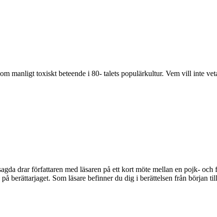
 om manligt toxiskt beteende i 80- talets populärkultur. Vem vill inte 
gda drar författaren med läsaren på ett kort möte mellan en pojk- och fl
på berättarjaget. Som läsare befinner du dig i berättelsen från början till