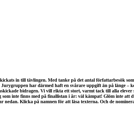
kickats in till tävlingen. Med tanke på det antal författarbesök s
 Jurygruppen har därmed haft en svårare uppgift än på länge – ko
skickade bidragen. Vi vill rikta ett stort, varmt tack till alla eleve
 dig som inte finns med på finallistan i år: väl kämpat! Glöm inte 
ingar nedan. Klicka på namnen för att läsa texterna. Och de nomine