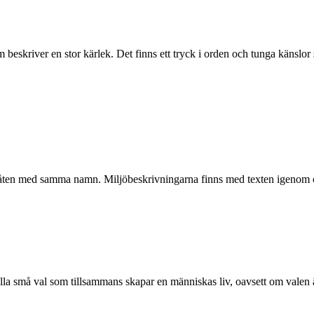
m beskriver en stor kärlek. Det finns ett tryck i orden och tunga känsl
 låten med samma namn. Miljöbeskrivningarna finns med texten igenom och
alla små val som tillsammans skapar en människas liv, oavsett om valen ä