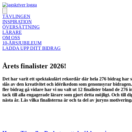
TÄVLINGEN
INSPIRATION
ÖVERSÄTTNING
LÄRARE
OM OSS
10-ÅRSJUBILEUM
LADDA UPP DITT BIDRAG
Årets finalister 2026!
Det har varit ett spektakulärt rekordår där hela 276 bidrag har s
slås av den kreativitet och idérikedom som genomsyrar bidragen.
fler bidrag gå vidare har vi nu valt ut 12 finalister bland de 276 in
tack till alla engagerade lärare som gjort detta möjligt. Och till
nästa år. Läs vilka finalisterna är och ta del av juryns motiver