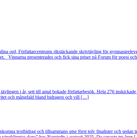
 dina ord, Författarcentrums rikstäckande skrivtävling för gymnasieelev
 Vinnarna presenterades och fick sina priser på Forum för poesi och
tävlingen i år, sett till antal bokade författarbesök. Hela 276 inskickade
tivitet och mångfald bland bidragen och vill […]
la inkomna textbidrag och tillsammans utse först tolv finalister och se
vingklipptas dans” hos Norstedts i augusti 2025. De senaste tre åren 