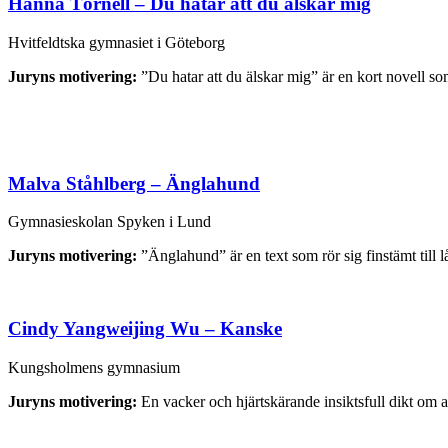
Hanna Törnell – Du hatar att du älskar mig
Hvitfeldtska gymnasiet i Göteborg
Juryns motivering:
”Du hatar att du älskar mig” är en kort novell so
Malva Ståhlberg – Änglahund
Gymnasieskolan Spyken i Lund
Juryns motivering:
”Änglahund” är en text som rör sig finstämt till
Cindy Yangweijing Wu – Kanske
Kungsholmens gymnasium
Juryns motivering:
En vacker och hjärtskärande insiktsfull dikt om 