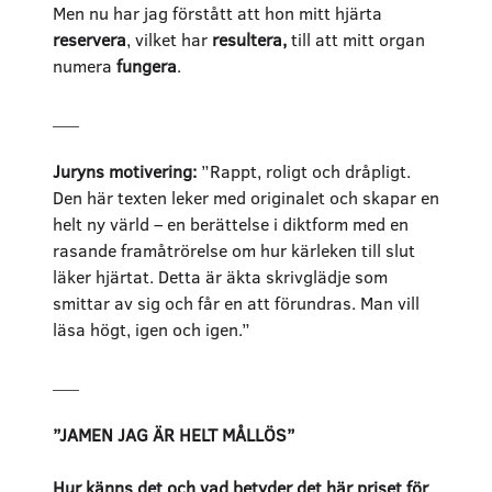
Men nu har jag förstått att hon mitt hjärta
reservera
, vilket har
resultera,
till att mitt organ
numera
fungera
.
___
Juryns motivering:
”Rappt, roligt och dråpligt.
Den här texten leker med originalet och skapar en
helt ny värld – en berättelse i diktform med en
rasande framåtrörelse om hur kärleken till slut
läker hjärtat. Detta är äkta skrivglädje som
smittar av sig och får en att förundras. Man vill
läsa högt, igen och igen.”
___
”JAMEN JAG ÄR HELT MÅLLÖS”
Hur känns det och vad betyder det här priset för