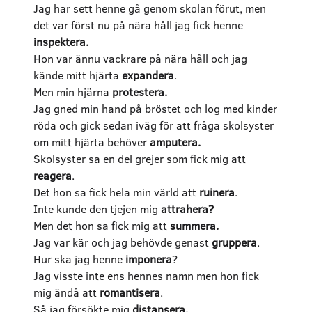
Jag har sett henne gå genom skolan förut, men
det var först nu på nära håll jag fick henne
inspektera.
Hon var ännu vackrare på nära håll och jag
kände mitt hjärta
expandera
.
Men min hjärna
protestera.
Jag gned min hand på bröstet och log med kinder
röda och gick sedan iväg för att fråga skolsyster
om mitt hjärta behöver
amputera.
Skolsyster sa en del grejer som fick mig att
reagera
.
Det hon sa fick hela min värld att
ruinera
.
Inte kunde den tjejen mig
attrahera?
Men det hon sa fick mig att
summera.
Jag var kär och jag behövde genast
gruppera
.
Hur ska jag henne
imponera
?
Jag visste inte ens hennes namn men hon fick
mig ändå att
romantisera
.
Så jag försökte mig
distansera.