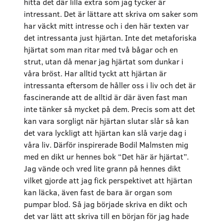
hitta det där lilla extra som jag tycker är
intressant. Det är lättare att skriva om saker som
har väckt mitt intresse och i den här texten var
det intressanta just hjärtan. Inte det metaforiska
hjärtat som man ritar med två bågar och en
strut, utan då menar jag hjärtat som dunkar i
våra bröst. Har alltid tyckt att hjärtan är
intressanta eftersom de håller oss i liv och det är
fascinerande att de alltid är där även fast man
inte tänker så mycket på dem. Precis som att det
kan vara sorgligt när hjärtan slutar slår så kan
det vara lyckligt att hjärtan kan slå varje dag i
våra liv. Därför inspirerade Bodil Malmsten mig
med en dikt ur hennes bok “Det här är hjärtat”.
Jag vände och vred lite grann på hennes dikt
vilket gjorde att jag fick perspektivet att hjärtan
kan läcka, även fast de bara är organ som
pumpar blod. Så jag började skriva en dikt och
det var lätt att skriva till en början för jag hade