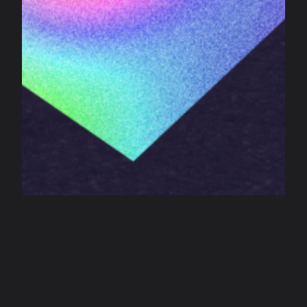
Årets finalister 2026!
Det har varit ett spektakulärt rekordår där hela 276 bidrag
har skickats in till tävlingen. Med tanke på det antal
författarbesök som genomförts har vi fått in en imponerande
mängd texter, och vi slås av den kreativitet och idérikedom