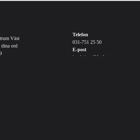
Telefon
ntrum Väst
031-751 25 50
i dina ord
E-post
9
jagskriver@forfattarcentrum.se
eborg
© 2026 - Jag skriver i dina ord