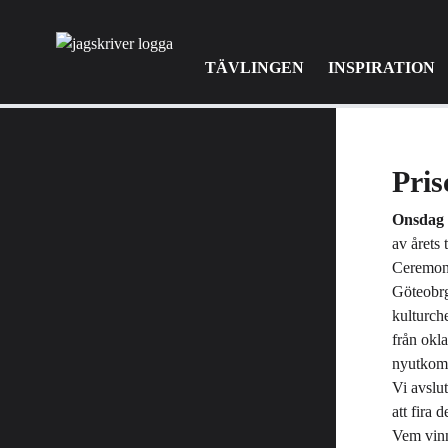
TÄVLINGEN
INSPIRATION
Pris
Onsdag 
av årets 
Ceremoni
Göteobrg
kulturch
från okl
nyutkomn
Vi avslu
att fira 
Vem vinn