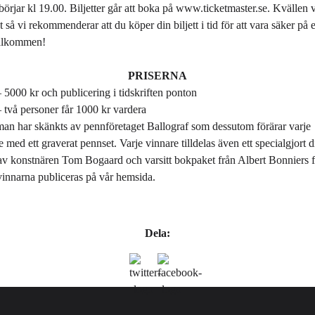
örjar kl 19.00. Biljetter går att boka på
www.ticketmaster.se
. Kvällen v
 så vi rekommenderar att du köper din biljett i tid för att vara säker på e
älkommen!
PRISERNA
 – 5000 kr och publicering i
tidskriften ponton
– två personer får 1000 kr vardera
an har skänkts av pennföretaget
Ballograf
som dessutom förärar varje
e med ett graverat pennset. Varje vinnare tilldelas även ett specialgjort 
 av konstnären
Tom Bogaard
och varsitt bokpaket från
Albert Bonniers f
 vinnarna publiceras på vår hemsida.
Dela: