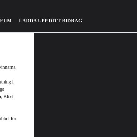
LEUM
LADDA UPP DITT BIDRAG
 vinnarna
utning
i
gs
, Blixt
ubbel för