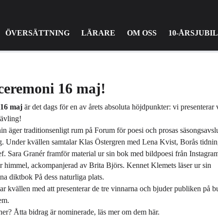
ÖVERSÄTTNING
LÄRARE
OM OSS
10-ÅRSJUBI
ceremoni 16 maj!
16 maj
är det dags för en av årets absoluta höjdpunkter: vi presenterar
tävling!
n äger traditionsenligt rum på
Forum för poesi och prosas säsongsavsl
. Under kvällen samtalar Klas Östergren med Lena Kvist, Borås tidnin
ef. Sara Granér framför material ur sin bok med bildpoesi från Instagram
ar himmel, ackompanjerad av Brita Björs. Kennet Klemets läser ur sin
a diktbok På dess naturliga plats.
tar kvällen med att presenterar de tre vinnarna och bjuder publiken på b
dem.
er? Åtta bidrag är nominerade, läs mer om dem
här
.