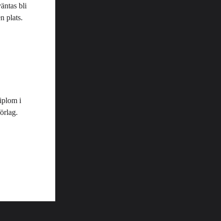
äntas bli
n plats.
diplom i
örlag
.