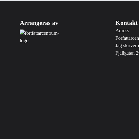
Arrangeras av
Kontakt
Adress
Författarce
Jag skriver 
Fjällgatan 2
413 17 Göt
Med stöd av