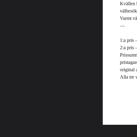
Kvällen b
välbesökt
Varmt v
—
1:a pris
2:a pris 
Prissumm
pristagar
original
Alla tre