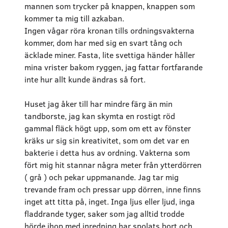
mannen som trycker på knappen, knappen som
kommer ta mig till azkaban.
Ingen vågar röra kronan tills ordningsvakterna
kommer, dom har med sig en svart tång och
äcklade miner. Fasta, lite svettiga händer håller
mina vrister bakom ryggen, jag fattar fortfarande
inte hur allt kunde ändras så fort.
Huset jag åker till har mindre färg än min
tandborste, jag kan skymta en rostigt röd
gammal fläck högt upp, som om ett av fönster
kräks ur sig sin kreativitet, som om det var en
bakterie i detta hus av ordning. Vakterna som
fört mig hit stannar några meter från ytterdörren
( grå ) och pekar uppmanande. Jag tar mig
trevande fram och pressar upp dörren, inne finns
inget att titta på, inget. Inga ljus eller ljud, inga
fladdrande tyger, saker som jag alltid trodde
hörde ihop med inredning har spolats bort och