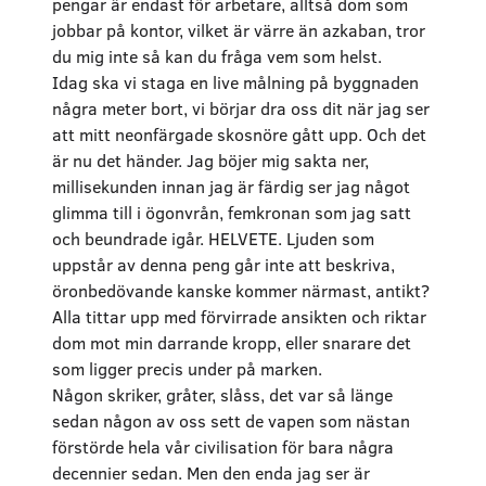
pengar är endast för arbetare, alltså dom som
jobbar på kontor, vilket är värre än azkaban, tror
du mig inte så kan du fråga vem som helst.
Idag ska vi staga en live målning på byggnaden
några meter bort, vi börjar dra oss dit när jag ser
att mitt neonfärgade skosnöre gått upp. Och det
är nu det händer. Jag böjer mig sakta ner,
millisekunden innan jag är färdig ser jag något
glimma till i ögonvrån, femkronan som jag satt
och beundrade igår. HELVETE. Ljuden som
uppstår av denna peng går inte att beskriva,
öronbedövande kanske kommer närmast, antikt?
Alla tittar upp med förvirrade ansikten och riktar
dom mot min darrande kropp, eller snarare det
som ligger precis under på marken.
Någon skriker, gråter, slåss, det var så länge
sedan någon av oss sett de vapen som nästan
förstörde hela vår civilisation för bara några
decennier sedan. Men den enda jag ser är