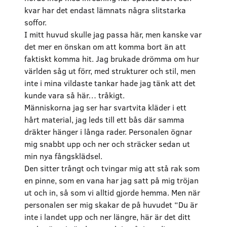
kvar har det endast lämnats några slitstarka
soffor.
I mitt huvud skulle jag passa här, men kanske var
det mer en önskan om att komma bort än att
faktiskt komma hit. Jag brukade drömma om hur
världen såg ut förr, med strukturer och stil, men
inte i mina vildaste tankar hade jag tänk att det
kunde vara så här… tråkigt.
Människorna jag ser har svartvita kläder i ett
hårt material, jag leds till ett bås där samma
dräkter hänger i långa rader. Personalen ögnar
mig snabbt upp och ner och sträcker sedan ut
min nya fångsklädsel.
Den sitter trångt och tvingar mig att stå rak som
en pinne, som en vana har jag satt på mig tröjan
ut och in, så som vi alltid gjorde hemma. Men när
personalen ser mig skakar de på huvudet “Du är
inte i landet upp och ner längre, här är det ditt