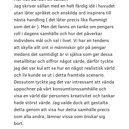
Jag skriver sällan med en helt färdig idé i huvudet
utan låter språket och enskilda ord inspirera till
nästa handling ( det låter precis lika flummigt
som det är ). Men det fanns en tanke om pengars
roll i dagens samhälle och hur det påverkar
individens mål och val i livet. Vi har en tendens
att skylla allt ont vi människor gör på pengar
medans det samtidigt är vi själva som ger dessa
metallbitar och siffror något värde, därför tyckte
jag det var kul att se hur en något realistisk värld
och liv kunde se ut i detta framtida scenario.
Dessutom tyckte jag det var intressant att vända
uppochner på vårt konsumtionssamhälle och
visa en värld där personers kreativitet och tankar
hade störst värde. Jag valde dock att gestalta
detta genom att visa hur detta samhälle precis
som alla andra, lämnar vissa som önskar sig
bort.