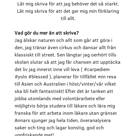
Låt mig skriva för att jag behöver det så starkt.
Låt mig skriva för att det ger mig min förklaring
till allt.
Vad gör du mer än att skriva?
Jag älskar naturen och allt som går att göra i
den, jag tränar även cirkus och dansar allt från
klassiskt till street. Sen längtar jag oerhört tills
skolan slutar så att jag får chansen att upptäcka
det liv jag innerst inne vill leva ( #carpediem
#yolo #blessed ), planerar för tillfället min resa
till Asien och Australien i höst/vinter/vår vilket
ska bli helt fantastiskt! Efter det är tanken att
jobba utomlands med volontärarbete eller
möjligtvis börja studera till läkare och lära mig
franska för att arbeta inom läkare utan gränser.
Annars sjunger jag hela tiden, överanalysera
saker och ting och lagar konstig, god och
uppfriskande mat!