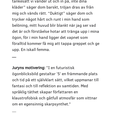
tankesätt vi vänder ut och in på, inte dina
kläder” säger dom barskt, tröjan dras av från
mig och vänds rätt. “Duktigt” säger dom och
trycker något hårt och runt i min hand som
belöning, mitt huvud blir blankt när jag ser vad
det är och förståelse hotar att tränga upp i mina
ögon, för i min hand ligger det vapnet som
föralltid kommer få mig att tappa greppet och ge
upp. En iskall femma.
__
Juryns motivering:
”I en futuristisk
ögonblicksbild gestaltar ’5’ en främmande plats
och tid på ett självklart sätt, vilket uppmanar till
fantasi och till reflektion av samtiden. Med
språklig täthet skapar författaren en
klaustrofobisk och gåtfull atmosfär som vittnar
om en egensinnig skarpsynthet.”
__