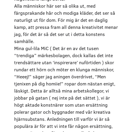
Alla människor här ser så olika ut, med
färgsprakande hår och modiga kläder, det ser så
naturligt ut för dom. För mig är det en daglig
kamp, att pressa fram all denna kreativitet menar
jag, för det är så det ser ut i detta konstens
samhälle.
Mina gul-lila MiC ( Det är en av det tusen
“trendiga” märkesbolagen, dock kallas det inte
trendsättare utan ‘inspirerare’ nuförtiden ) skor
rundar ett hörn och möter en klunga människor,
“Heeej!” säger jag aningen överdrivet, “Men
tjenixen på dig homiie!” ropar dom nästan enigt,
läskigt. Detta är alltså mina arbetskollegor, vi
jobbar på gatan ( nej inte på det sättet ), vi är
högt aktade konstnärer som utan ersättning
polerar gator och byggnader med vår kreativa
hjärnsubstans. Anledningen till varför vi är så
populära är för att vi inte får någon ersättning,